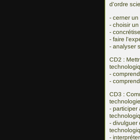
d’ordre sci
- cerner u
- choisir u
- concréti
- faire l’ex
- analyser 
CD2 : Mettr
technologiq
- comprendr
- comprend
CD3 : Commu
technologie
- participe
technologi
- divulguer
technologi
- interprét