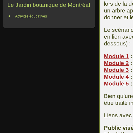
lors de la d
Le Jardin botanique de Montréal
un arbre ap
Activités éducatives
donner et l
Le scénari
en lien ave
dessous) :
Module 1
:
Module 2
:
Module 3
:
Module 4
:
Module 5
:
Bien qu’un
être trait
Liens avec
Public vis