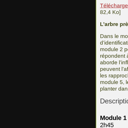
Télécharger
82,4 Ko]
L’arbre pr
Dans le mod
d’identifica
module 2 po
répondent 
aborde l’in
peuvent l’af
les rapproc
module 5, l
planter dans
Descript
Module 1 
2h45