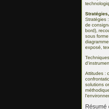
technologi
Stratégies
Stratégies :
de consigna
bord), reco
sous forme 
diagrammes
exposé, te
Techniques 
d’instrumen
Attitudes : 
confrontati
solutions or
méthodique,
l’environn
Résumé d