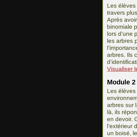
Les élèves 
travers plu
Après avoi
binomiale 
lors d’une 
les arbres 
l’importanc
arbres. Ils
d’identifica
Visualiser 
Module 2 
Les élèves 
environneme
arbres sur 
là, ils rép
en devoir. 
l’extérieur
un boisé, l