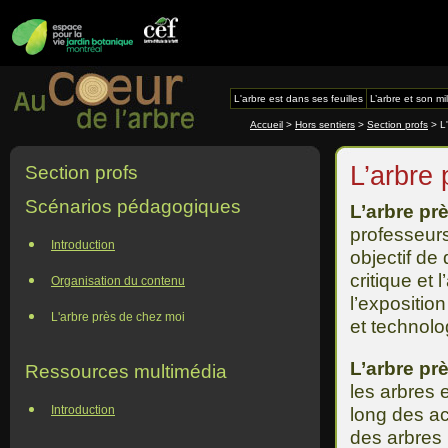
L'arbre est dans ses feuilles
L’arbre et son mi
Accueil
>
Hors sentiers
>
Section profs
> L'
L’arbre
Section profs
Scénarios pédagogiques
L’arbre pr
professeurs
Introduction
objectif de
critique et 
Organisation du contenu
l’exposition
L'arbre près de chez moi
et technolo
L’arbre pr
Ressources multimédia
les arbres 
Introduction
long des ac
des arbres 