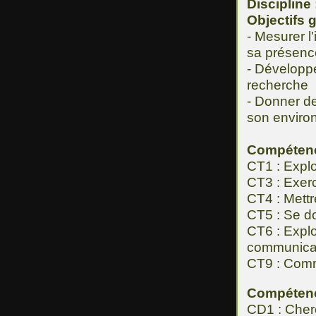
Discipline 
Objectifs 
- Mesurer l'
sa présenc
- Développe
recherche
- Donner de
son enviro
Compétenc
CT1 : Exploi
CT3 : Exerc
CT4 : Mett
CT5 : Se do
CT6 : Explo
communica
CT9 : Comm
Compétence
CD1 : Cher