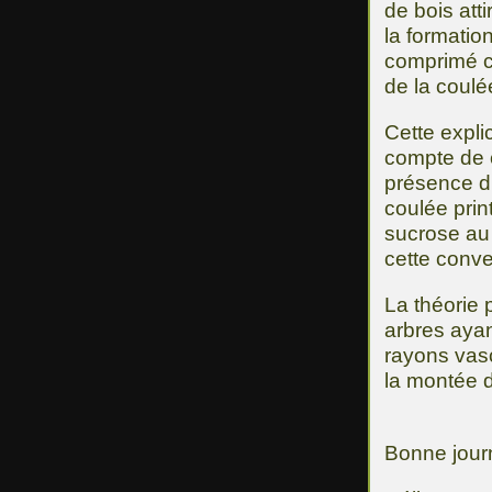
de bois att
la formation
comprimé c
de la coulé
Cette expli
compte de 
présence du
coulée prin
sucrose au
cette conve
La théorie 
arbres ayan
rayons vasc
la montée d
Bonne jour