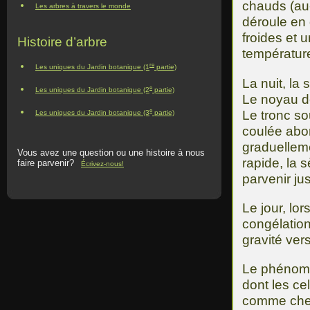
chauds (au
Les arbres à travers le monde
déroule en 
froides et 
Histoire d’arbre
températur
re
Les uniques du Jardin botanique (1
partie)
La nuit, la
e
Les uniques du Jardin botanique (2
partie)
Le noyau de
e
Le tronc s
Les uniques du Jardin botanique (3
partie)
coulée abon
graduelleme
Vous avez une question ou une histoire à nous
rapide, la 
faire parvenir?
Écrivez-nous!
parvenir ju
Le jour, lo
congélation
gravité vers
Le phénomèn
dont les ce
comme chez 