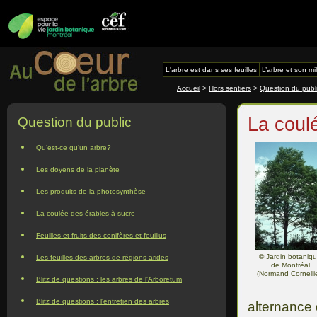
L'arbre est dans ses feuilles
L’arbre et son mi
Accueil
>
Hors sentiers
>
Question du publ
La coul
Question du public
Qu’est-ce qu’un arbre?
Les doyens de la planète
Les produits de la photosynthèse
La coulée des érables à sucre
Feuilles et fruits des conifères et feuillus
© Jardin botaniq
Les feuilles des arbres de régions arides
de Montréal
(Normand Cornellie
Blitz de questions : les arbres de l'Arboretum
Blitz de questions : l'entretien des arbres
alternance 