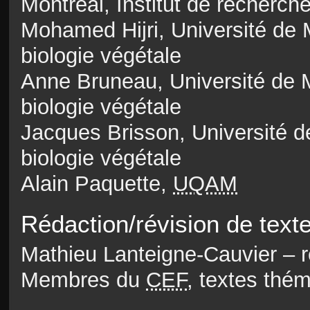
Montréal, Institut de recherch
Mohamed Hijri, Université de M
biologie végétale
Anne Bruneau, Université de M
biologie végétale
Jacques Brisson, Université de
biologie végétale
Alain Paquette,
UQAM
Rédaction/révision de text
Mathieu Lanteigne-Cauvier – ré
Membres du
CEF
, textes thé