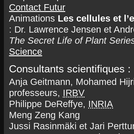
Contact Futur
Animations
Les cellules et l’
: Dr. Lawrence Jensen et And
The Secret Life of Plant Serie
Science
Consultants scientifiques :
Anja Geitmann, Mohamed Hijri,
professeurs,
IRBV
Philippe DeReffye,
INRIA
Meng Zeng Kang
Jussi Rasinmäki et Jari Pertt