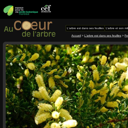
L'arbre est dans ses feuilles
L’arbre et son mi
Accueil
>
L'arbre est dans ses feuilles
>
Fe