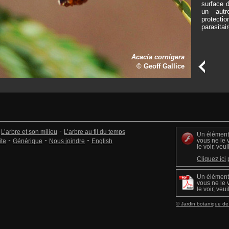
surface d
un autr
protectio
parasitai
Acacia cornigera
© Geoff Gallice
L’arbre et son milieu
L’arbre au fil du temps
Un élément 
vous ne le 
ite
Générique
Nous joindre
English
le voir, veu
Cliquez ici
p
Un élément 
vous ne le 
le voir, veu
© Jardin botanique de 