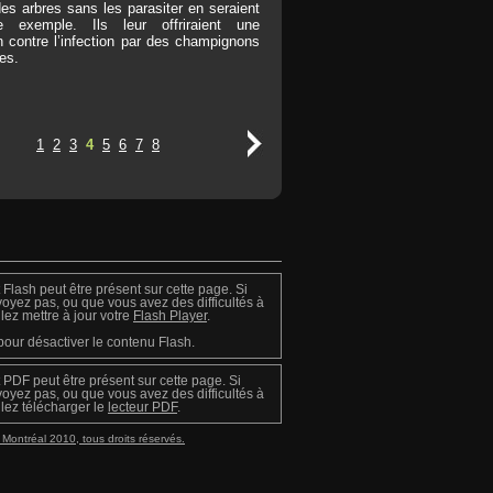
es arbres sans les parasiter en seraient
e exemple. Ils leur offriraient une
n contre l’infection par des champignons
res.
1
2
3
4
5
6
7
8
Flash peut être présent sur cette page. Si
voyez pas, ou que vous avez des difficultés à
illez mettre à jour votre
Flash Player
.
our désactiver le contenu Flash.
PDF peut être présent sur cette page. Si
voyez pas, ou que vous avez des difficultés à
illez télécharger le
lecteur PDF
.
Montréal 2010, tous droits réservés.