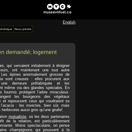
English
énérique
Nous joindre
en demandé; logement
s, qui servaient initialement à éloigner
teurs, ont maintenant une tout autre
. Les épines anormalement grosses de
ia sont creuses : elles procurent aux
 une demeure préfabriquée et les
ent même via des glandes spéciales. En
es fourmis protègent l’arbre miraculeux.
angent les bourgeons des végétaux
s et repoussent ceux qui voudraient se
 l’acacia : les insectes, bien sûr, mais
 herbivores aussi gros qu’une girafe!
ation
mutualiste
, où les deux partenaires
ofit de la relation, est particulièrement
onnante. Moins spectaculaire, on pense
tains champignons qui poussent à la