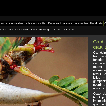
 est dans ses feuilles
L’arbre et son milieu
L’arbre au fil du temps
Hors sentiers
Plan du site
G
ueil
>
L'arbre est dans ses feuilles
>
Feuillage
> Qu’est-ce que c’est?
Gardi
gratuit
Ces épine
les brou
fonction
cet acac
fourmis
nourriss
retour, l
Elles m
grimpant
nourrir à
aussi des
Cette rel
tirent pr
impressi
que cer