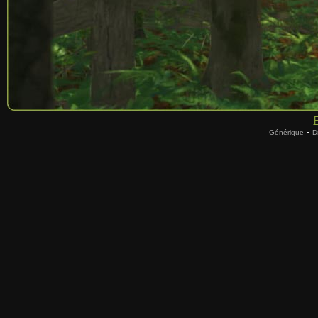
F
-
Générique
D