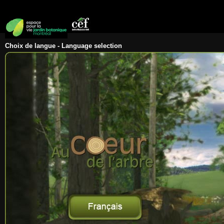
" />
" />
Choix de langue - Language selection